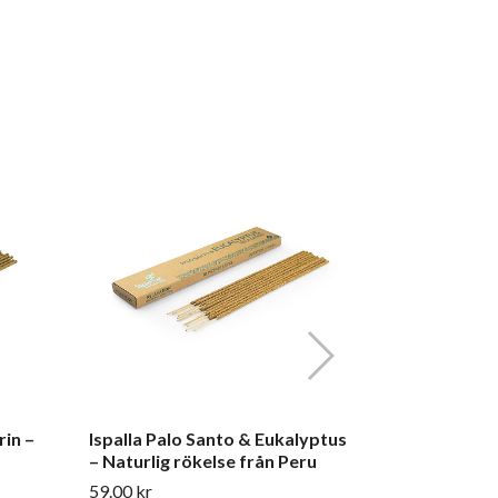
Ispalla Pal
Naturlig rö
59.00 kr
rin –
Ispalla Palo Santo & Eukalyptus
– Naturlig rökelse från Peru
59.00 kr