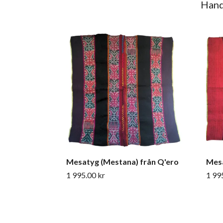
Hand
Mesatyg (Mestana) från Q'ero
Mesa
1 995.00 kr
1 99