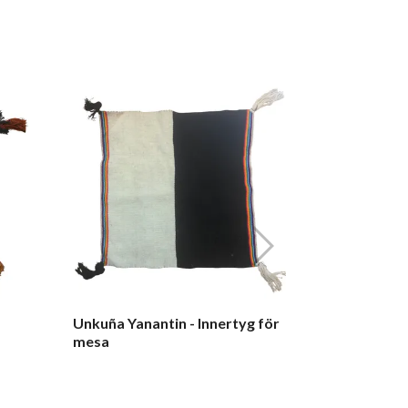
Unkuña Yana
mesa
Unkuña Yanantin - Innertyg för
mesa