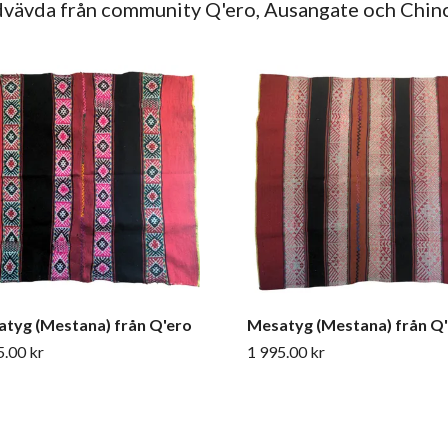
vävda från community Q'ero, Ausangate och Chin
tyg (Mestana) från Q'ero
Mesatyg (Mestana) från Q
5.00 kr
1 995.00 kr