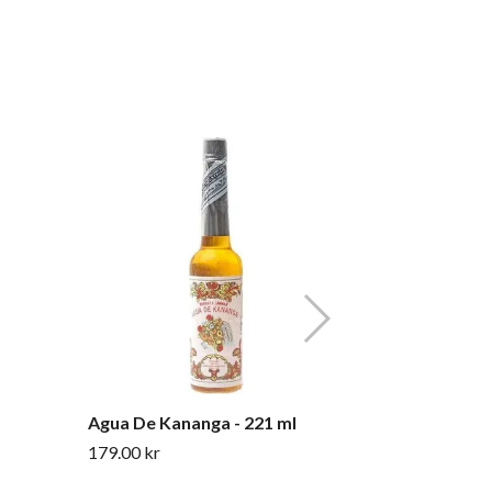
Agua de Flo
165.00 kr
Agua De Kananga - 221 ml
179.00 kr