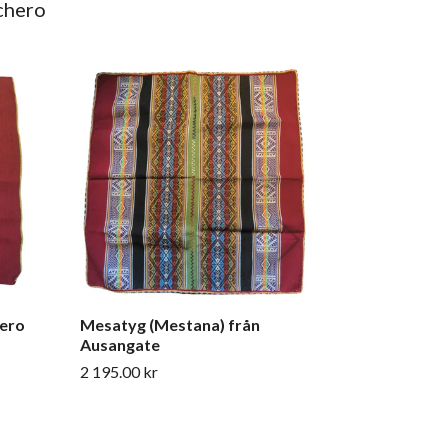
chero
Mesatyg (M
1 995.00 kr
'ero
Mesatyg (Mestana) från
Ausangate
2 195.00 kr