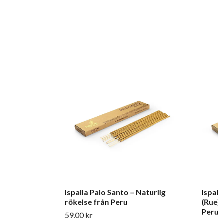
Ispalla Palo Santo – Naturlig
Ispa
rökelse från Peru
(Rue
Per
59.00 kr