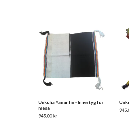
Unkuña Yanantin - Innertyg för
Unku
mesa
945.
945.00 kr