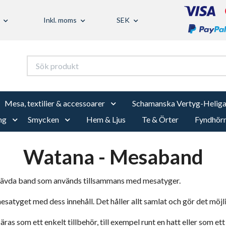
Inkl. moms
SEK
Mesa, textilier & accessoarer
Schamanska Vertyg-Heliga
ng
Smycken
Hem & Ljus
Te & Örter
Fyndhör
Watana - Mesaband
 vävda band som används tillsammans med mesatyger.
atyget med dess innehåll. Det håller allt samlat och gör det möjligt
äras som ett enkelt tillbehör, till exempel runt en hatt eller som et