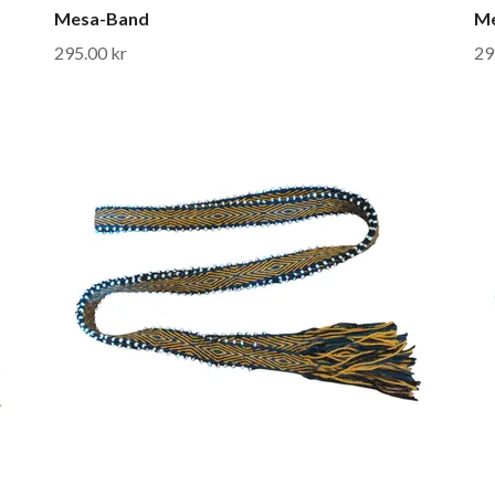
Mesa-Band
M
295.00 kr
29