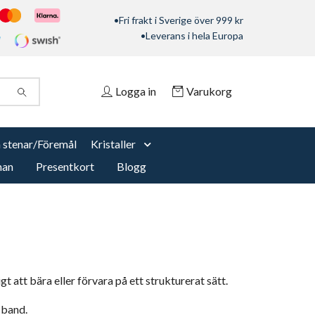
•Fri frakt i Sverige över 999 kr
•Leverans i hela Europa
Logga in
Varukorg
 stenar/Föremål
Kristaller
nan
Presentkort
Blogg
 att bära eller förvara på ett strukturerat sätt.
t band.