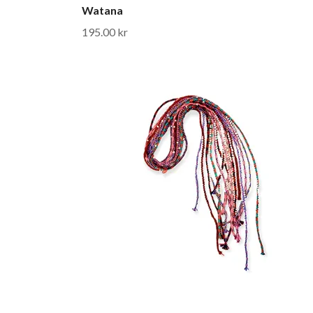
Watana
195.00 kr