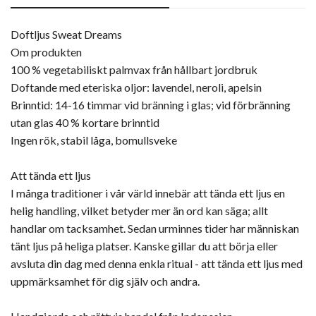
Doftljus Sweat Dreams
Om produkten
100 % vegetabiliskt palmvax från hållbart jordbruk
Doftande med eteriska oljor: lavendel, neroli, apelsin
Brinntid: 14-16 timmar vid bränning i glas; vid förbränning
utan glas 40 % kortare brinntid
Ingen rök, stabil låga, bomullsveke
Att tända ett ljus
I många traditioner i vår värld innebär att tända ett ljus en
helig handling, vilket betyder mer än ord kan säga; allt
handlar om tacksamhet. Sedan urminnes tider har människan
tänt ljus på heliga platser. Kanske gillar du att börja eller
avsluta din dag med denna enkla ritual - att tända ett ljus med
uppmärksamhet för dig själv och andra.