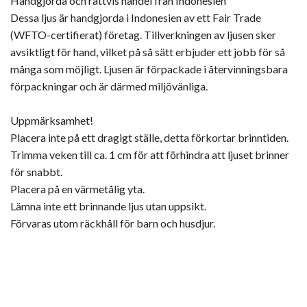
Handgjorda och rättvis handel från Indonesien
Dessa ljus är handgjorda i Indonesien av ett Fair Trade
(WFTO-certifierat) företag. Tillverkningen av ljusen sker
avsiktligt för hand, vilket på så sätt erbjuder ett jobb för så
många som möjligt. Ljusen är förpackade i återvinningsbara
förpackningar och är därmed miljövänliga.
Uppmärksamhet!
Placera inte på ett dragigt ställe, detta förkortar brinntiden.
Trimma veken till ca. 1 cm för att förhindra att ljuset brinner
för snabbt.
Placera på en värmetålig yta.
Lämna inte ett brinnande ljus utan uppsikt.
Förvaras utom räckhåll för barn och husdjur.