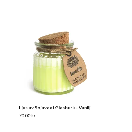
Chakra Lotus
690.00 kr
Ljus av Sojavax i Glasburk - Vanilj
70.00 kr