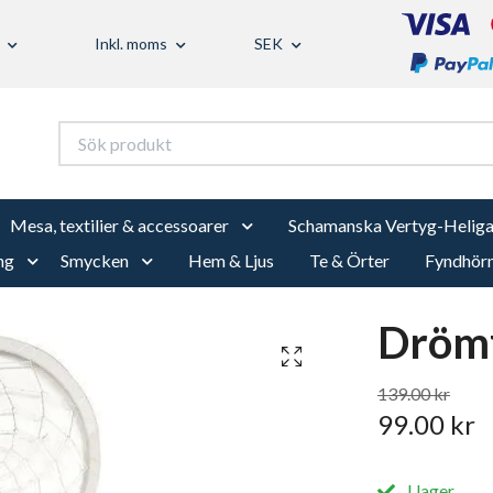
Inkl. moms
SEK
Mesa, textilier & accessoarer
Schamanska Vertyg-Heliga
ng
Smycken
Hem & Ljus
Te & Örter
Fyndhör
Drömf
139.00 kr
99.00 kr
I lager.