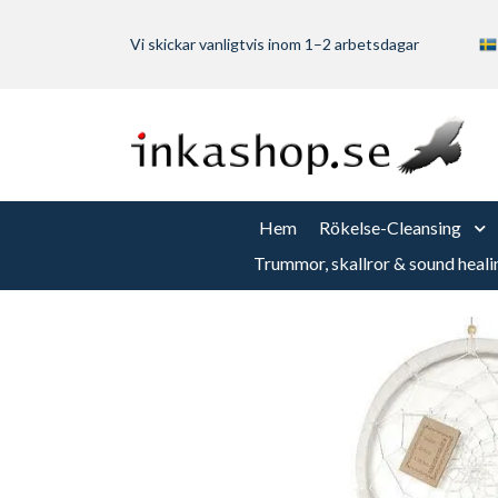
Vi skickar vanligtvis inom 1–2 arbetsdagar
Hem
Rökelse-Cleansing
Trummor, skallror & sound heali