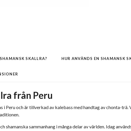
 SHAMANSK SKALLRA?
HUR ANVÄNDS EN SHAMANSK S
NSIONER
lra från Peru
i Peru och är tillverkad av kalebass med handtag av chonta-trä. 
aditionen.
a och shamanska sammanhang i många delar av världen. Idag använd