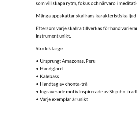
som vill skapa rytm, fokus och närvaro i meditation
Många uppskattar skallrans karakteristiska lju
Eftersom varje skallra tillverkas för hand varier
instrument unikt.
Storlek large
• Ursprung: Amazonas, Peru
• Handgjord
• Kalebass
• Handtag av chonta-trä
• Ingraverade motiv inspirerade av Shipibo-trad
• Varje exemplar är unikt