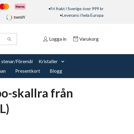
•Fri frakt i Sverige över 999 kr
•Leverans i hela Europa
Logga in
Varukorg
 stenar/Föremål
Kristaller
nan
Presentkort
Blogg
o-skallra från
L)