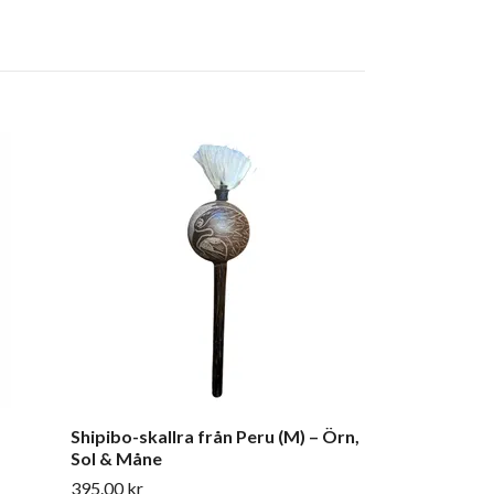
Shipibo-skallr
Chakana & Kol
Slutsåld
Shipibo-skallra från Peru (M) – Örn,
Sol & Måne
395.00 kr