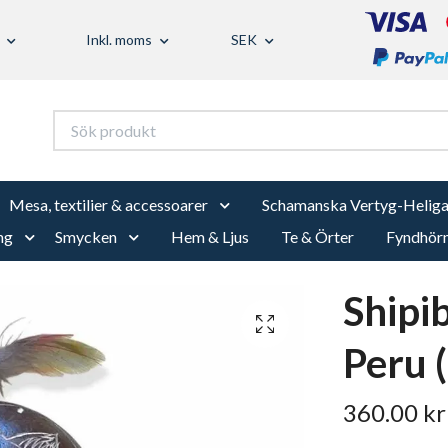
Inkl. moms
SEK
Mesa, textilier & accessoarer
Schamanska Vertyg-Heliga
ng
Smycken
Hem & Ljus
Te & Örter
Fyndhör
Shipib
Peru (
360.00 kr