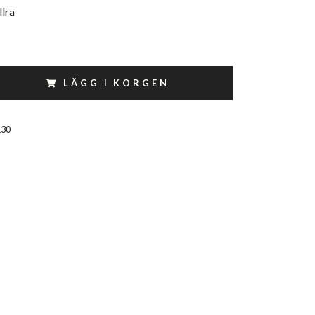
lra
LÄGG I KORGEN
130