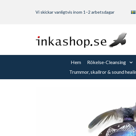
Vi skickar vanligtvis inom 1–2 arbetsdagar
Hem
Rökelse-Cleansing
Trummor, skallror & sound heali