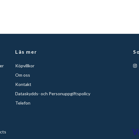
Läs mer
So
er
Köpvillkor
Om oss
Kontakt
Dataskydds- och Personuppgiftspolicy
Telefon
ucts