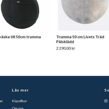
äska till 50cm trumma
Trumma 50 cm Livets Träd
Pälsklädd
2 290.00 kr
Läs mer
So
er
Köpvillkor
Om oss