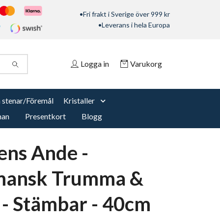
•Fri frakt i Sverige över 999 kr
•Leverans i hela Europa
Logga in
Varukorg
 stenar/Föremål
Kristaller
nan
Presentkort
Blogg
ens Ande -
mansk Trumma &
 - Stämbar - 40cm