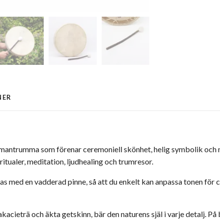
NER
amantrumma som förenar ceremoniell skönhet, helig symbolik och 
 ritualer, meditation, ljudhealing och trumresor.
med en vadderad pinne, så att du enkelt kan anpassa tonen för c
kacieträ och äkta getskinn, bär den naturens själ i varje detalj. P