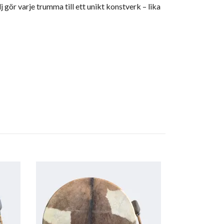
gör varje trumma till ett unikt konstverk – lika
Trumma 40 cm
Pälsklädd
1 890.00 kr