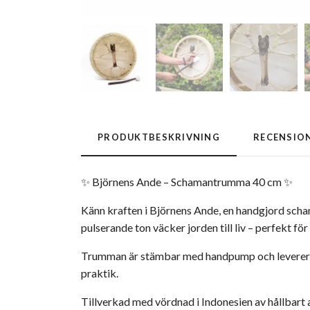
PRODUKTBESKRIVNING
RECENSIO
✨ Björnens Ande – Schamantrumma 40 cm ✨
Känn kraften i Björnens Ande, en handgjord sch
pulserande ton väcker jorden till liv – perfekt för
Trumman är stämbar med handpump och levereras 
praktik.
Tillverkad med vördnad i Indonesien av hållbart a