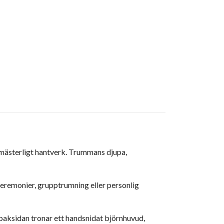
mästerligt hantverk. Trummans djupa,
eremonier, grupptrumning eller personlig
å baksidan tronar ett handsnidat björnhuvud,