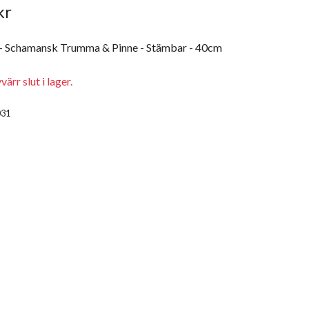
kr
- Schamansk Trumma & Pinne - Stämbar - 40cm
ärr slut i lager.
031