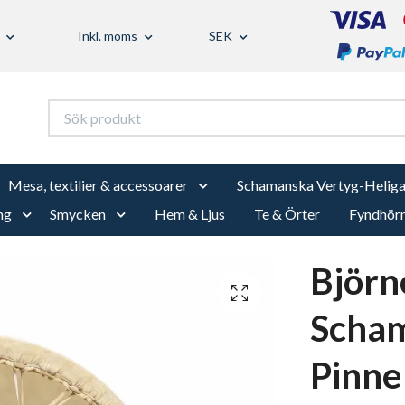
Inkl. moms
SEK
Mesa, textilier & accessoarer
Schamanska Vertyg-Heliga
ng
Smycken
Hem & Ljus
Te & Örter
Fyndhör
Björn
Scha
Pinne