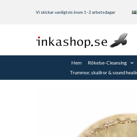
Vi skickar vanligtvis inom 1–2 arbetsdagar
Hem
Rökelse-Cleansing
Trummor, skallror & sound heali