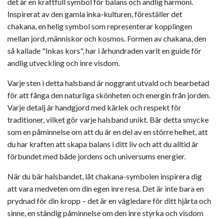
det är en kraftfull symbol för balans och andlig harmoni.
Inspirerat av den gamla inka-kulturen, föreställer det
chakana, en helig symbol som representerar kopplingen
mellan jord, människor och kosmos. Formen av chakana, den
så kallade "Inkas kors", har i århundraden varit en guide för
andlig utveckling och inre visdom.
Varje sten i detta halsband är noggrant utvald och bearbetad
för att fånga den naturliga skönheten och energin från jorden.
Varje detalj är handgjord med kärlek och respekt för
traditioner, vilket gör varje halsband unikt. Bär detta smycke
som en påminnelse om att du är en del av en större helhet, att
du har kraften att skapa balans i ditt liv och att du alltid är
förbundet med både jordens och universums energier.
När du bär halsbandet, låt chakana-symbolen inspirera dig
att vara medveten om din egen inre resa. Det är inte bara en
prydnad för din kropp – det är en vägledare för ditt hjärta och
sinne, en ständig påminnelse om den inre styrka och visdom