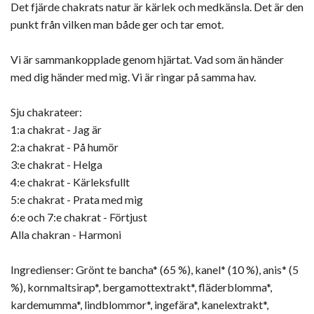
Det fjärde chakrats natur är kärlek och medkänsla. Det är den
punkt från vilken man både ger och tar emot.
Vi är sammankopplade genom hjärtat. Vad som än händer
med dig händer med mig. Vi är ringar på samma hav.
Sju chakrateer:
1:a chakrat - Jag är
2:a chakrat - På humör
3:e chakrat - Helga
4:e chakrat - Kärleksfullt
5:e chakrat - Prata med mig
6:e och 7:e chakrat - Förtjust
Alla chakran - Harmoni
Ingredienser: Grönt te bancha* (65 %), kanel* (10 %), anis* (5
%), kornmaltsirap*, bergamottextrakt*, fläderblomma*,
kardemumma*, lindblommor*, ingefära*, kanelextrakt*,