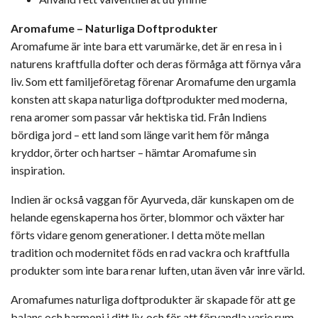
Aromafume – Naturliga Doftprodukter
Aromafume är inte bara ett varumärke, det är en resa in i
naturens kraftfulla dofter och deras förmåga att förnya våra
liv. Som ett familjeföretag förenar Aromafume den urgamla
konsten att skapa naturliga doftprodukter med moderna,
rena aromer som passar vår hektiska tid. Från Indiens
bördiga jord – ett land som länge varit hem för många
kryddor, örter och hartser – hämtar Aromafume sin
inspiration.
Indien är också vaggan för Ayurveda, där kunskapen om de
helande egenskaperna hos örter, blommor och växter har
förts vidare genom generationer. I detta möte mellan
tradition och modernitet föds en rad vackra och kraftfulla
produkter som inte bara renar luften, utan även vår inre värld.
Aromafumes naturliga doftprodukter är skapade för att ge
balans och harmoni i ditt liv, och för att förvandla varje rum