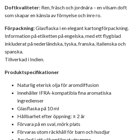
Doftkvaliteter:
Ren, fräsch och jordnära – en vilsam doft
som skapar en känsla av förnyelse och inre ro.
Förpackning:
Glasflaska i en elegant kartongförpackning.
Information på etiketten på engelska, med ett flygblad
inkluderat på nederländska, tyska, franska, italienska och
spanska.
Tillverkad i Indien.
Produktspecifikationer
Naturlig eterisk olja för aromdiffusion
Innehåller IFRA-kompatibla fina aromatiska
ingredienser
Glasflaska på 10 ml
Hållbarhet efter öppning: ± 2 år
Förvara på en sval, mörk plats
Förvaras utom räckhåll för barn och husdjur
Använd i ett välventilerat utrymme