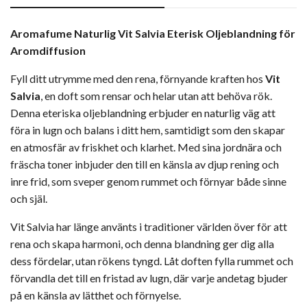
Aromafume Naturlig Vit Salvia Eterisk Oljeblandning för
Aromdiffusion
Fyll ditt utrymme med den rena, förnyande kraften hos
Vit
Salvia
, en doft som rensar och helar utan att behöva rök.
Denna eteriska oljeblandning erbjuder en naturlig väg att
föra in lugn och balans i ditt hem, samtidigt som den skapar
en atmosfär av friskhet och klarhet. Med sina jordnära och
fräscha toner inbjuder den till en känsla av djup rening och
inre frid, som sveper genom rummet och förnyar både sinne
och själ.
Vit Salvia har länge använts i traditioner världen över för att
rena och skapa harmoni, och denna blandning ger dig alla
dess fördelar, utan rökens tyngd. Låt doften fylla rummet och
förvandla det till en fristad av lugn, där varje andetag bjuder
på en känsla av lätthet och förnyelse.