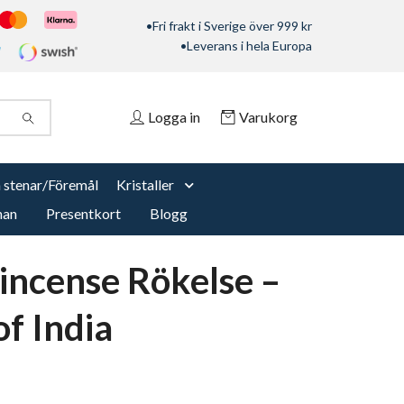
•Fri frakt i Sverige över 999 kr
•Leverans i hela Europa
Logga in
Varukorg
 stenar/Föremål
Kristaller
nan
Presentkort
Blogg
incense Rökelse –
of India