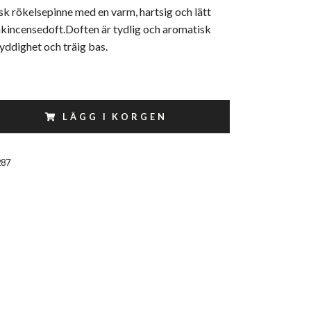
isk rökelsepinne med en varm, hartsig och lätt
nkincensedoft.Doften är tydlig och aromatisk
yddighet och träig bas.
LÄGG I KORGEN
287