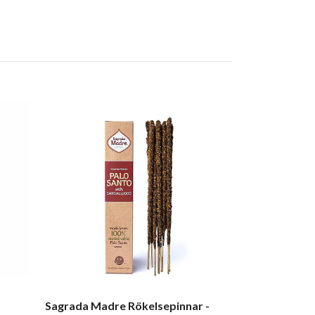
Sagrada Madr
Amber
79.00 kr
Sagrada Madre Rökelsepinnar -