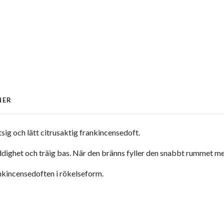
NER
sig och lätt citrusaktig frankincensedoft.
dighet och träig bas. När den bränns fyller den snabbt rummet me
ankincensedoften i rökelseform.