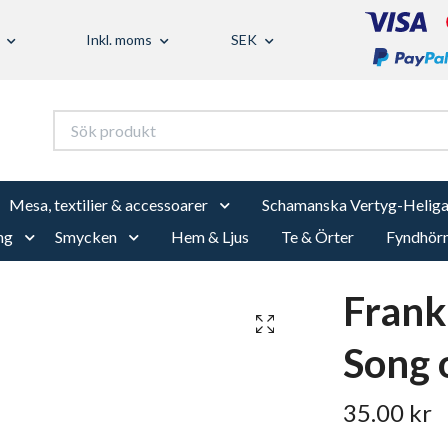
Inkl. moms
SEK
Mesa, textilier & accessoarer
Schamanska Vertyg-Heliga
ng
Smycken
Hem & Ljus
Te & Örter
Fyndhör
Frank
Song 
35.00 kr