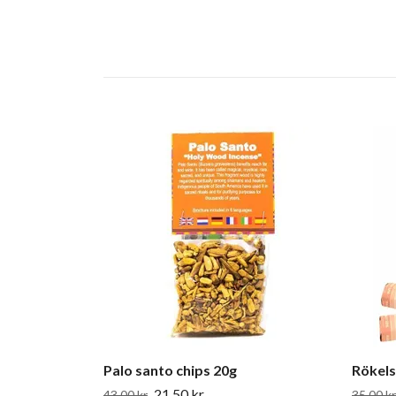
Palo santo chips 20g
Rökel
21.50 kr
43.00 kr
35.00 kr