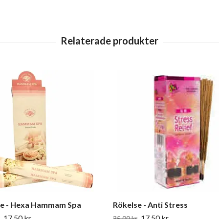
se - Hexa Hammam Spa
Rökelse - Anti Stress
17.50 kr
17.50 kr
35.00 kr