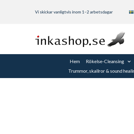
Vi skickar vanligtvis inom 1–2 arbetsdagar
Hem
Rökelse-Cleansing
Trummor, skallror & sound heali