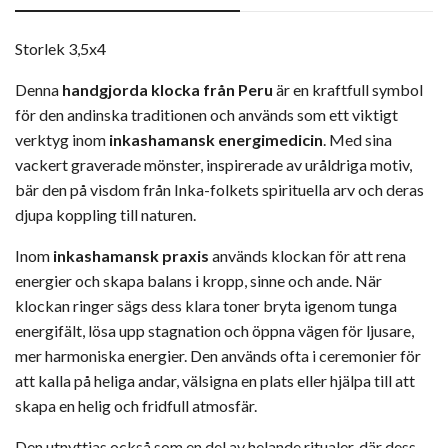
Storlek 3,5x4
Denna
handgjorda klocka från Peru
är en kraftfull symbol
för den andinska traditionen och används som ett viktigt
verktyg inom
inkashamansk energimedicin
. Med sina
vackert graverade mönster, inspirerade av uråldriga motiv,
bär den på visdom från Inka-folkets spirituella arv och deras
djupa koppling till naturen.
Inom
inkashamansk praxis
används klockan för att rena
energier och skapa balans i kropp, sinne och ande. När
klockan ringer sägs dess klara toner bryta igenom tunga
energifält, lösa upp stagnation och öppna vägen för ljusare,
mer harmoniska energier. Den används ofta i ceremonier för
att kalla på heliga andar, välsigna en plats eller hjälpa till att
skapa en helig och fridfull atmosfär.
Den utnyttjas också som en del av helande ritualer, där dess