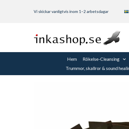
Vi skickar vanligtvis inom 1–2 arbetsdagar
Hem
Rökelse-Cleansing
Trummor, skallror & sound heali