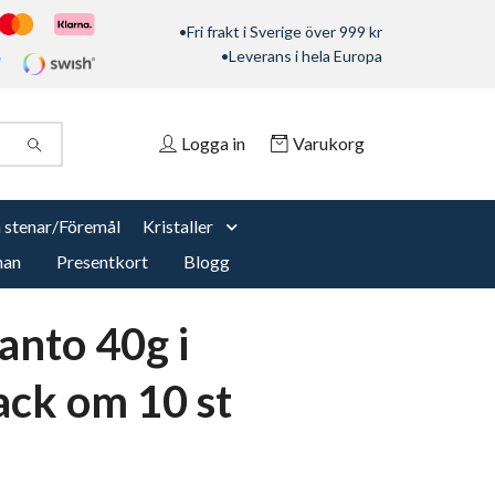
•Fri frakt i Sverige över 999 kr
•Leverans i hela Europa
Logga in
Varukorg
 stenar/Föremål
Kristaller
nan
Presentkort
Blogg
anto 40g i
ack om 10 st