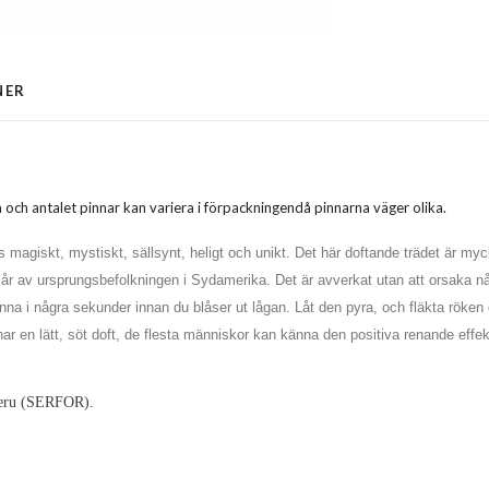
NER
 och antalet pinnar kan variera i förpackningen
då pinnarna väger olika.
ts magiskt, mystiskt, sällsynt, heligt och unikt. Det här doftande trädet är 
als år av ursprungsbefolkningen i Sydamerika. Det är avverkat utan att orsaka 
inna i några sekunder innan du blåser ut lågan. Låt den pyra, och fläkta röken 
o har en lätt, söt doft, de flesta människor kan känna den positiva renande effe
 Peru (SERFOR).