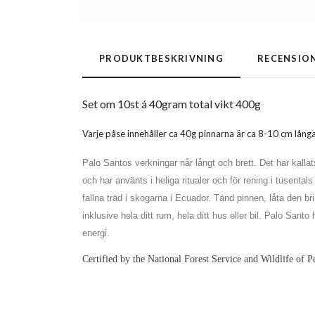
PRODUKTBESKRIVNING
RECENSIO
Set om 10st á 40gram total vikt 400g
Varje påse innehåller ca 40g pinnarna är ca 8-10 cm långa
Palo Santos verkningar når långt och brett. Det har kalla
och har använts i heliga ritualer och för rening i tusent
fallna träd i skogarna i Ecuador. Tänd pinnen, låta den br
inklusive hela ditt rum, hela ditt hus eller bil. Palo Sant
energi.
Certified by the National Forest Service and Wildlife of