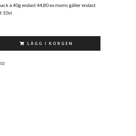
pack à 40g endast 44,80 ex moms gäller endast
t 10st
LÄGG I KORGEN
102