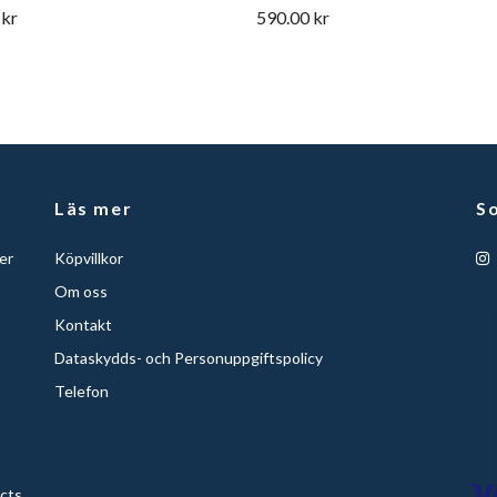
 kr
590.00 kr
Läs mer
So
er
Köpvillkor
Om oss
Kontakt
Dataskydds- och Personuppgiftspolicy
Telefon
ucts