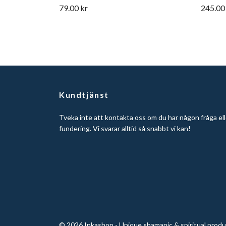
79.00 kr
245.00
Kundtjänst
Tveka inte att kontakta oss om du har någon fråga ell
fundering. Vi svarar alltid så snabbt vi kan!
© 2026 Inkashop - Unique shamanic & spiritual prod