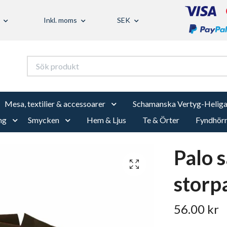
Inkl. moms
SEK
Mesa, textilier & accessoarer
Schamanska Vertyg-Heliga
ng
Smycken
Hem & Ljus
Te & Örter
Fyndhör
Palo s
storp
56.00 kr