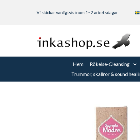
Vi skickar vanligtvis inom 1–2 arbetsdagar
Hem
Rökelse-Cleansing
Trummor, skallror & sound heali