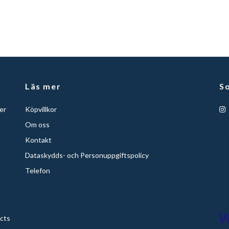
Läs mer
So
er
Köpvillkor
Om oss
Kontakt
Dataskydds- och Personuppgiftspolicy
Telefon
ucts