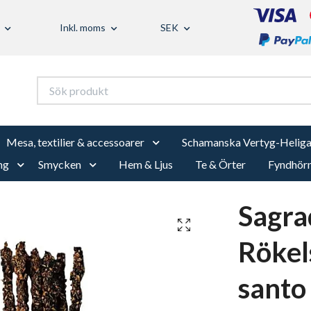
Inkl. moms
SEK
Mesa, textilier & accessoarer
Schamanska Vertyg-Heliga
ng
Smycken
Hem & Ljus
Te & Örter
Fyndhör
Sagra
Rökel
santo