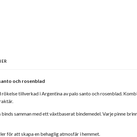
NER
santo och rosenblad
rökelse tillverkad i Argentina av palo santo och rosenblad. Kombi
aktär.
om binds samman med ett växtbaserat bindemedel. Varje pinne brinn
 eller för att skapa en behaglig atmosfär i hemmet.