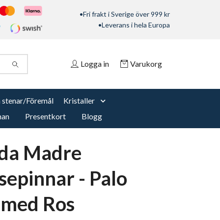
•Fri frakt i Sverige över 999 kr
•Leverans i hela Europa
Logga in
Varukorg
 stenar/Föremål
Kristaller
nan
Presentkort
Blogg
da Madre
sepinnar - Palo
 med Ros